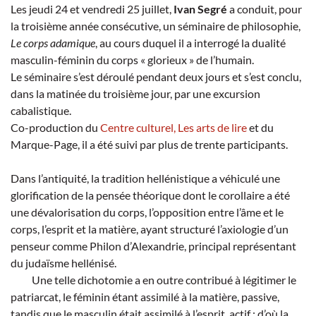
Les jeudi 24 et vendredi 25 juillet,
Ivan Segré
a conduit, pour
la troisième année consécutive, un séminaire de philosophie,
Le corps adamique
, au cours duquel il a interrogé la dualité
masculin-féminin du corps « glorieux » de l’humain.
Le séminaire s’est déroulé pendant deux jours et s’est conclu,
dans la matinée du troisième jour, par une excursion
cabalistique.
Co-production du
Centre culturel, Les arts de lire
et du
Marque-Page, il a été suivi par plus de trente participants.
Dans l’antiquité, la tradition hellénistique a véhiculé une
glorification de la pensée théorique dont le corollaire a été
une dévalorisation du corps, l’opposition entre l’âme et le
corps, l’esprit et la matière, ayant structuré l’axiologie d’un
penseur comme Philon d’Alexandrie, principal représentant
du judaïsme hellénisé.
Une telle dichotomie a en outre contribué à légitimer le
patriarcat, le féminin étant assimilé à la matière, passive,
tandis que le masculin était assimilé à l’esprit, actif ; d’où la