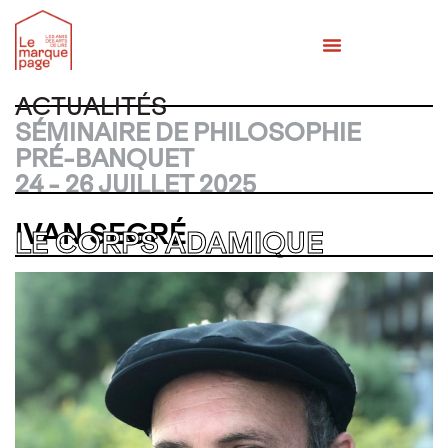
MÉMOIRES DES BANQUETS
QUI SOMMES-NOUS ?
ACTUALITÉS
SÉMINAIRE DE PHILOSOPHIE
PRÉ-BANQUET
24 - 26 JUILLET 2025
IVAN SEGRÉ
LE CORPS ADAMIQUE