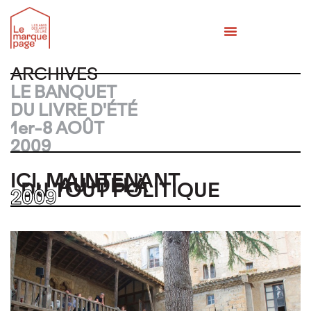
MÉMOIRES DES BANQUETS
QUI SOMMES-NOUS ?
ARCHIVES
LE BANQUET
DU LIVRE D'ÉTÉ
1er-8 AOÛT
2009
ICI, MAINTENANT
AU-DELÀ
DU TOUT POLITIQUE
2009