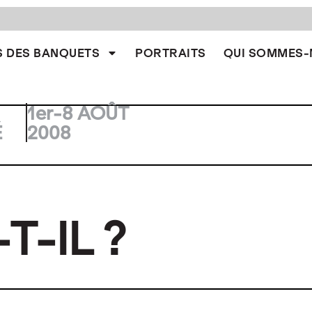
 DES BANQUETS
PORTRAITS
QUI SOMMES-
1er-8 AOÛT
É
2008
T-IL ?