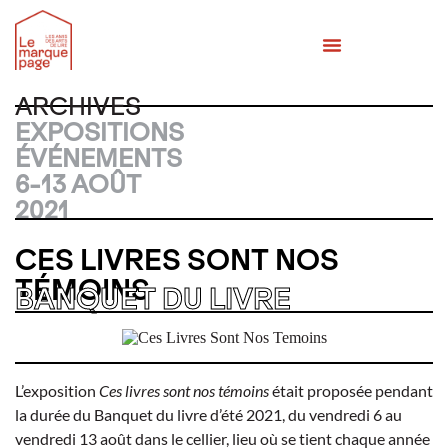
MÉMOIRES DES BANQUETS
QUI SOMMES-NOUS ?
ARCHIVES
EXPOSITIONS
ÉVÉNEMENTS
6-13 AOÛT
2021
CES LIVRES SONT NOS
TÉMOINS
BANQUET DU LIVRE
L’exposition
Ces livres sont nos témoins
était proposée pendant
la durée du Banquet du livre d’été 2021, du vendredi 6 au
vendredi 13 août dans le cellier, lieu où se tient chaque année