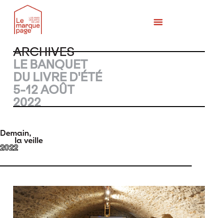
MÉMOIRES DES BANQUETS
QUI SOMMES-NOUS ?
ARCHIVES
LE BANQUET
DU LIVRE D'ÉTÉ​
5-12 AOÛT
2022
Demain,
la veille
2022